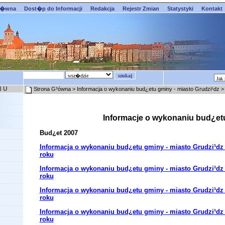
��wna
Dost�p do Informacji
Redakcja
Rejestr Zmian
Statystyki
Kontakt
N U
Strona G³ówna
> Informacja o wykonaniu bud¿etu gminy - miasto Grudzi¹dz >
Informacje o wykonaniu bud¿et
Bud¿et 2007
Informacja o wykonaniu bud¿etu gminy - miasto Grudzi¹dz 
roku
Informacja o wykonaniu bud¿etu gminy - miasto Grudzi¹dz z
roku
Informacja o wykonaniu bud¿etu gminy - miasto Grudzi¹dz z
roku
Informacja o wykonaniu bud¿etu gminy - miasto Grudzi¹dz z
roku