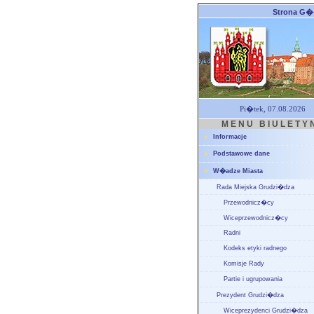
Strona G
Pi�tek, 07.08.2026
M E N U B I U L E T Y 
Informacje
Podstawowe dane
W�adze Miasta
Rada Miejska Grudzi�dza
Przewodnicz�cy
Wiceprzewodnicz�cy
Radni
Kodeks etyki radnego
Komisje Rady
Partie i ugrupowania
Prezydent Grudzi�dza
Wiceprezydenci Grudzi�dza