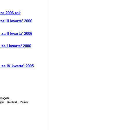
za 2006 rok
a III kwarta³ 2006
za II kwarta³ 2006
za I kwarta³ 2006
za IV kwarta³ 2005
udzi�dzu
|
|
tyki
Kontakt
Pomoc