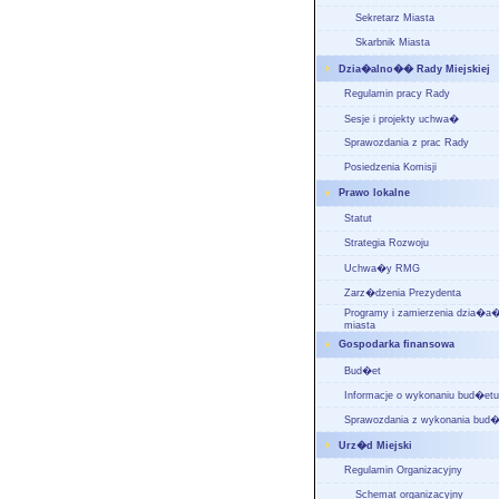
Sekretarz Miasta
Skarbnik Miasta
Dzia�alno�� Rady Miejskiej
Regulamin pracy Rady
Sesje i projekty uchwa�
Sprawozdania z prac Rady
Posiedzenia Komisji
Prawo lokalne
Statut
Strategia Rozwoju
Uchwa�y RMG
Zarz�dzenia Prezydenta
Programy i zamierzenia dzia�
miasta
Gospodarka finansowa
Bud�et
Informacje o wykonaniu bud�etu
Sprawozdania z wykonania bud�
Urz�d Miejski
Regulamin Organizacyjny
Schemat organizacyjny