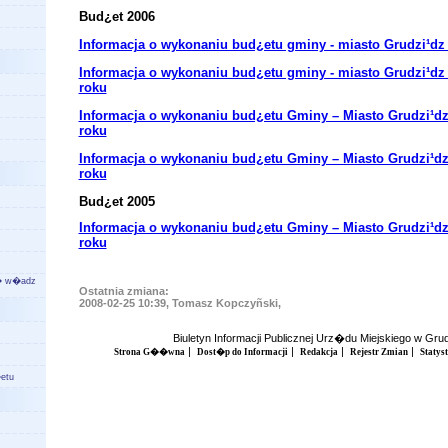
Bud¿et 2006
Informacja o wykonaniu bud¿etu gminy - miasto Grudzi¹dz 
Informacja o wykonaniu bud¿etu gminy - miasto Grudzi¹dz z
roku
Informacja o wykonaniu bud¿etu Gminy – Miasto Grudzi¹dz 
roku
Informacja o wykonaniu bud¿etu Gminy – Miasto Grudzi¹dz 
roku
Bud¿et 2005
Informacja o wykonaniu bud¿etu Gminy – Miasto Grudzi¹dz 
roku
a� w�adz
Ostatnia zmiana:
2008-02-25 10:39, Tomasz Kopczyñski,
Biuletyn Informacji Publicznej Urz�du Miejskiego w Gr
|
|
|
|
Strona G��wna
Dost�p do Informacji
Redakcja
Rejestr Zmian
Statys
etu