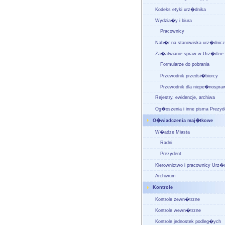
Kodeks etyki urz�dnika
Wydzia�y i biura
Pracownicy
Nab�r na stanowiska urz�dnic
Za�atwianie spraw w Urz�dzie
Formularze do pobrania
Przewodnik przedsi�biorcy
Przewodnik dla niepe�nospra
Rejestry, ewidencje, archiwa
Og�oszenia i inne pisma Prezyd
O�wiadczenia maj�tkowe
W�adze Miasta
Radni
Prezydent
Kierownictwo i pracownicy Urz�
Archiwum
Kontrole
Kontrole zewn�trzne
Kontrole wewn�trzne
Kontrole jednostek podleg�ych