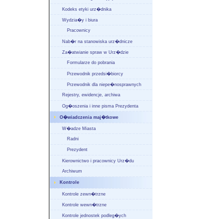
Kodeks etyki urz�dnika
Wydzia�y i biura
Pracownicy
Nab�r na stanowiska urz�dnicze
Za�atwianie spraw w Urz�dzie
Formularze do pobrania
Przewodnik przedsi�biorcy
Przewodnik dla niepe�nosprawnych
Rejestry, ewidencje, archiwa
Og�oszenia i inne pisma Prezydenta
O�wiadczenia maj�tkowe
W�adze Miasta
Radni
Prezydent
Kierownictwo i pracownicy Urz�du
Archiwum
Kontrole
Kontrole zewn�trzne
Kontrole wewn�trzne
Kontrole jednostek podleg�ych