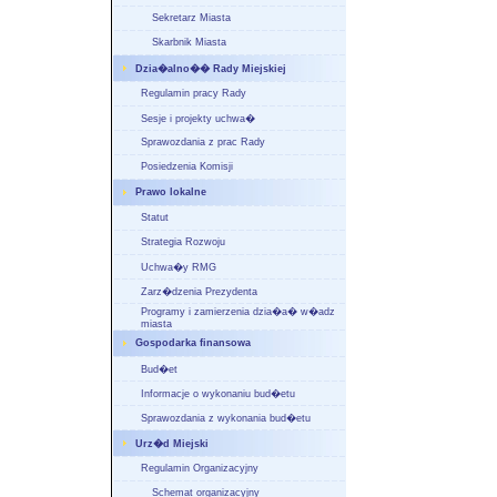
Sekretarz Miasta
Skarbnik Miasta
Dzia�alno�� Rady Miejskiej
Regulamin pracy Rady
Sesje i projekty uchwa�
Sprawozdania z prac Rady
Posiedzenia Komisji
Prawo lokalne
Statut
Strategia Rozwoju
Uchwa�y RMG
Zarz�dzenia Prezydenta
Programy i zamierzenia dzia�a� w�adz
miasta
Gospodarka finansowa
Bud�et
Informacje o wykonaniu bud�etu
Sprawozdania z wykonania bud�etu
Urz�d Miejski
Regulamin Organizacyjny
Schemat organizacyjny