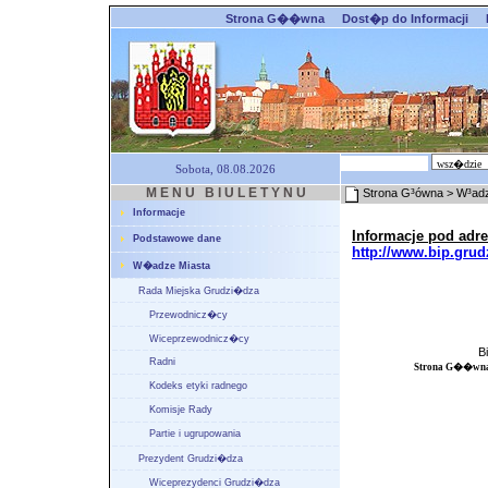
Strona G��wna
Dost�p do Informacji
Sobota, 08.08.2026
M E N U B I U L E T Y N U
Strona G³ówna
> W³adz
Informacje
Informacje pod adr
Podstawowe dane
http://www.bip.grud
W�adze Miasta
Rada Miejska Grudzi�dza
Przewodnicz�cy
Wiceprzewodnicz�cy
B
Radni
Strona G��wn
Kodeks etyki radnego
Komisje Rady
Partie i ugrupowania
Prezydent Grudzi�dza
Wiceprezydenci Grudzi�dza