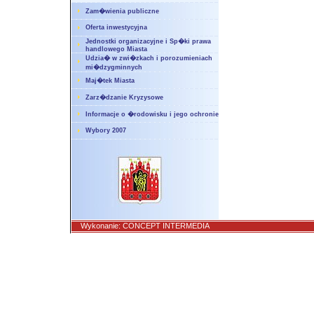
Zam�wienia publiczne
Oferta inwestycyjna
Jednostki organizacyjne i Sp�ki prawa
handlowego Miasta
Udzia� w zwi�zkach i porozumieniach
mi�dzygminnych
Maj�tek Miasta
Zarz�dzanie Kryzysowe
Informacje o �rodowisku i jego ochronie
Wybory 2007
Wykonanie:
CONCEPT INTERMEDIA