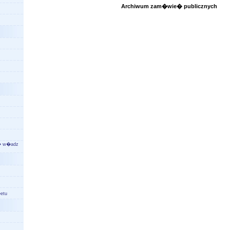
Archiwum zam�wie� publicznych
a� w�adz
etu