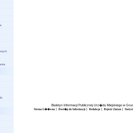
ze
wnych
enta
du
Biuletyn Informacji Publicznej Urz�du Miejskiego w Gr
|
|
|
|
Strona G��wna
Dost�p do Informacji
Redakcja
Rejestr Zmian
Statys