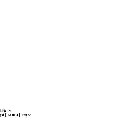
udzi�dzu
|
|
tyki
Kontakt
Pomoc