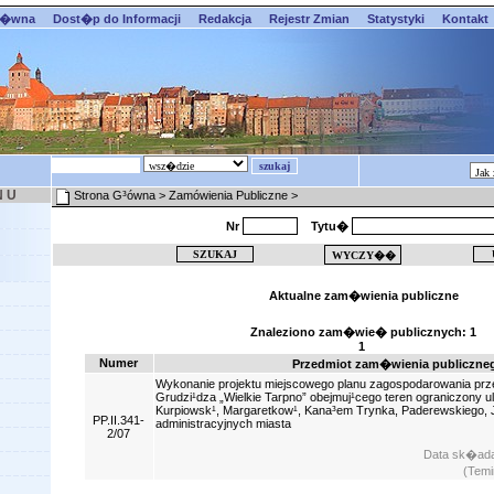
��wna
Dost�p do Informacji
Redakcja
Rejestr Zmian
Statystyki
Kontakt
N U
Strona G³ówna
>
Zamówienia Publiczne
>
Nr
Tytu�
Aktualne zam�wienia publiczne
Znaleziono zam�wie� publicznych: 1
1
Numer
Przedmiot zam�wienia publiczne
Wykonanie projektu miejscowego planu zagospodarowania prz
Grudzi¹dza „Wielkie Tarpno” obejmuj¹cego teren ograniczony ul
Kurpiowsk¹, Margaretkow¹, Kana³em Trynka, Paderewskiego, 
PP.II.341-
administracyjnych miasta
2/07
Data sk�adan
(Temi