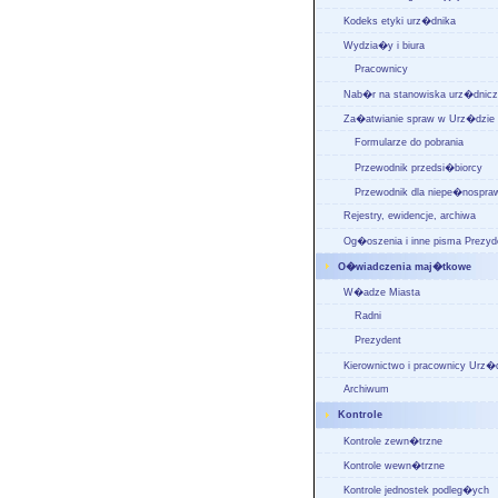
Kodeks etyki urz�dnika
Wydzia�y i biura
Pracownicy
Nab�r na stanowiska urz�dnic
Za�atwianie spraw w Urz�dzie
Formularze do pobrania
Przewodnik przedsi�biorcy
Przewodnik dla niepe�nospra
Rejestry, ewidencje, archiwa
Og�oszenia i inne pisma Prezyd
O�wiadczenia maj�tkowe
W�adze Miasta
Radni
Prezydent
Kierownictwo i pracownicy Urz�
Archiwum
Kontrole
Kontrole zewn�trzne
Kontrole wewn�trzne
Kontrole jednostek podleg�ych