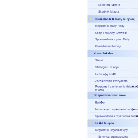
Sekretarz Miasta
Skarbnik Miasta
Dzia�alno�� Rady Miejskiej
Regulamin pracy Rady
Sesje i projekty uchwa�
Sprawozdania z prac Rady
Posiedzenia Komisji
Prawo lokalne
Statut
Strategia Rozwoju
Uchwa�y RMG
Zarz�dzenia Prezydenta
Programy i zamierzenia dzia�
miasta
Gospodarka finansowa
Bud�et
Informacje o wykonaniu bud�etu
Sprawozdania z wykonania bud�
Urz�d Miejski
Regulamin Organizacyjny
Schemat organizacyjny