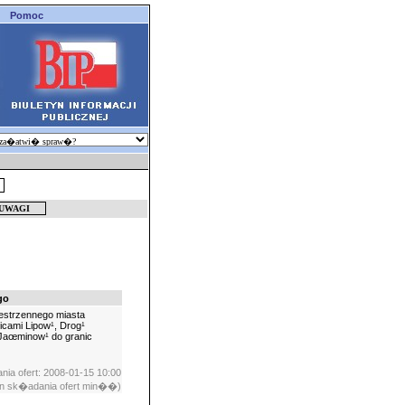
Pomoc
go
estrzennego miasta
icami Lipow¹, Drog¹
Jaœminow¹ do granic
ia ofert: 2008-01-15 10:00
n sk�adania ofert min��)