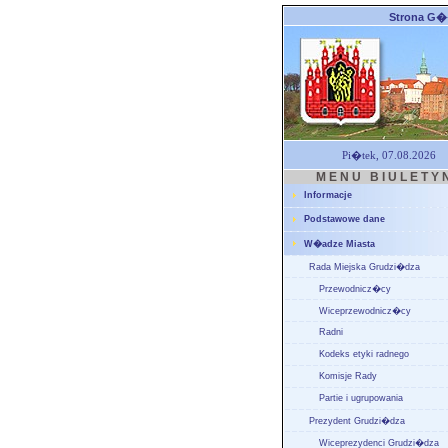
Strona G
Pi�tek, 07.08.2026
M E N U B I U L E T Y 
Informacje
Podstawowe dane
W�adze Miasta
Rada Miejska Grudzi�dza
Przewodnicz�cy
Wiceprzewodnicz�cy
Radni
Kodeks etyki radnego
Komisje Rady
Partie i ugrupowania
Prezydent Grudzi�dza
Wiceprezydenci Grudzi�dza