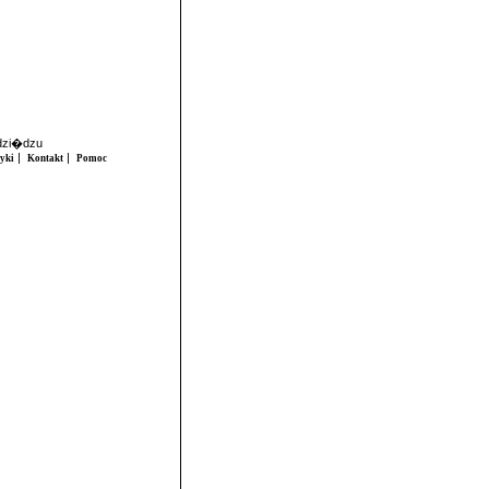
udzi�dzu
|
|
tyki
Kontakt
Pomoc