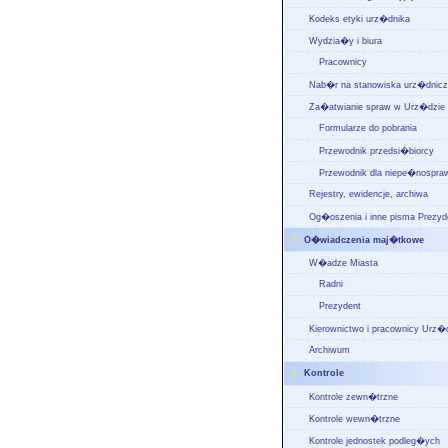
Kodeks etyki urz�dnika
Wydzia�y i biura
Pracownicy
Nab�r na stanowiska urz�dnic
Za�atwianie spraw w Urz�dzie
Formularze do pobrania
Przewodnik przedsi�biorcy
Przewodnik dla niepe�nospra
Rejestry, ewidencje, archiwa
Og�oszenia i inne pisma Prezyd
O�wiadczenia maj�tkowe
W�adze Miasta
Radni
Prezydent
Kierownictwo i pracownicy Urz�
Archiwum
Kontrole
Kontrole zewn�trzne
Kontrole wewn�trzne
Kontrole jednostek podleg�ych