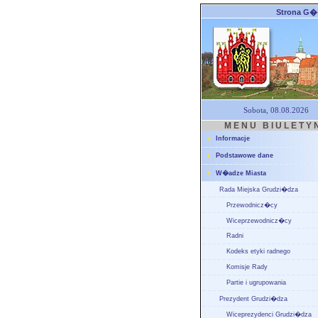
Strona G
Sobota, 08.08.2026
M E N U B I U L E T Y 
Informacje
Podstawowe dane
W�adze Miasta
Rada Miejska Grudzi�dza
Przewodnicz�cy
Wiceprzewodnicz�cy
Radni
Kodeks etyki radnego
Komisje Rady
Partie i ugrupowania
Prezydent Grudzi�dza
Wiceprezydenci Grudzi�dza