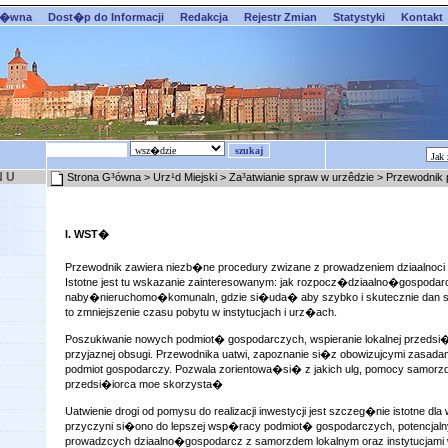
��wna
Dost�p do Informacji
Redakcja
Rejestr Zmian
Statystyki
Kontakt
N U
Strona G³ówna
>
Urz¹d Miejski
>
Za³atwianie spraw w urzêdzie
>
Przewodnik 
I. WST�
Przewodnik zawiera niezb�ne procedury zwizane z prowadzeniem dziaalnoci
Istotne jest tu wskazanie zainteresowanym: jak rozpocz�dziaalno�gospodar
naby�nieruchomo�komunaln, gdzie si�uda� aby szybko i skutecznie dan 
to zmniejszenie czasu pobytu w instytucjach i urz�ach.
Poszukiwanie nowych podmiot� gospodarczych, wspieranie lokalnej przedsi�i
przyjaznej obsugi. Przewodnika uatwi, zapoznanie si�z obowizujcymi zasada
podmiot gospodarczy. Pozwala zorientowa�si� z jakich ulg, pomocy samorzdu 
przedsi�iorca moe skorzysta�
Uatwienie drogi od pomysu do realizacji inwestycji jest szczeg�nie istotne dla
przyczyni si�ono do lepszej wsp�racy podmiot� gospodarczych, potencjaln
prowadzcych dziaalno�gospodarcz z samorzdem lokalnym oraz instytucjami w