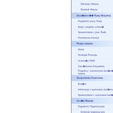
Sekretarz Miasta
Skarbnik Miasta
Dzia�alno�� Rady Miejskiej
Regulamin pracy Rady
Sesje i projekty uchwa�
Sprawozdania z prac Rady
Posiedzenia Komisji
Prawo lokalne
Statut
Strategia Rozwoju
Uchwa�y RMG
Zarz�dzenia Prezydenta
Programy i zamierzenia dzia�
miasta
Gospodarka finansowa
Bud�et
Informacje o wykonaniu bud�etu
Sprawozdania z wykonania bud�
Urz�d Miejski
Regulamin Organizacyjny
Schemat organizacyjny