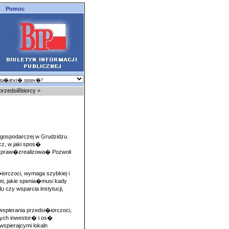
Pomoc
przedsiêbiorcy
>
 gospodarczej w Grudzidzu.
cz, w jaki spos�
spraw�zrealizowa� Pozwoli
orczoci, wymaga szybkiej i
mi, jakie spenia�musi kady
czy wsparcia instytucji,
 wspierania przedsi�iorczoci,
ych inwestor� i os�
spierajcymi lokaln