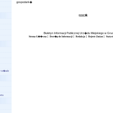
gospodark�
powr�
Biuletyn Informacji Publicznej Urz�du Miejskiego w Gr
|
|
|
|
Strona G��wna
Dost�p do Informacji
Redakcja
Rejestr Zmian
Statys
a� w�adz
etu