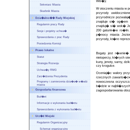
Wis�y.
Sekretarz Miasta
W otoczeniu miasta w p
Skarbnik Miasta
przyrody uwidocznio
przyrodnicze pozwalaj�
Dzia�alno�� Rady Miejskiej
znajduje si� og�em 
Regulamin pracy Rady
znajduj� si� wok� Jez
200 gatunk�w ro�lin
Sesje i projekty uchwa�
p�nocy miasta Jezio
Sprawozdania z prac Rady
przyrody, kt�re repreze
Posiedzenia Komisji
Prawo lokalne
Bogaty jest r�wnie�
Statut
nietoperzy, kt�rych sie
kuny, jenoty, sarny, dz
Strategia Rozwoju
czy krogulce.
Uchwa�y RMG
Oceniaj�c walory przy
Zarz�dzenia Prezydenta
rzecznych zawarto�ci�
nowoczesna oczyszczal
Programy i zamierzenia dzia�a� w�adz
miasta
b�dzie w najbli�szych
Gospodarka finansowa
zagospodarowania obsz
Bud�et
Informacje o wykonaniu bud�etu
Sprawozdania z wykonania bud�etu
Urz�d Miejski
Regulamin Organizacyjny
Schemat organizacyjny