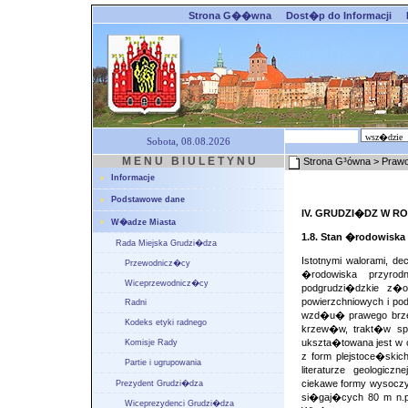
Strona G��wna
Dost�p do Informacji
Sobota, 08.08.2026
M E N U B I U L E T Y N U
Strona G³ówna
> Prawo
Informacje
Podstawowe dane
IV. GRUDZI�DZ W RO
W�adze Miasta
1.8. Stan �rodowiska
Rada Miejska Grudzi�dza
Istotnymi walorami, d
Przewodnicz�cy
�rodowiska przyro
Wiceprzewodnicz�cy
podgrudzi�dzkie z�
powierzchniowych i po
Radni
wzd�u� prawego brzegu
Kodeks etyki radnego
krzew�w, trakt�w spa
ukszta�towana jest w 
Komisje Rady
z form plejstoce�skic
Partie i ugrupowania
literaturze geologi
ciekawe formy wysoc
Prezydent Grudzi�dza
si�gaj�cych 80 m n.p
Wiceprezydenci Grudzi�dza