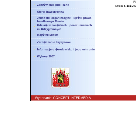
B
Zam�wienia publiczne
Strona G��wn
Oferta inwestycyjna
Jednostki organizacyjne i Sp�ki prawa
handlowego Miasta
Udzia� w zwi�zkach i porozumieniach
mi�dzygminnych
Maj�tek Miasta
Zarz�dzanie Kryzysowe
Informacje o �rodowisku i jego ochronie
Wybory 2007
Wykonanie:
CONCEPT INTERMEDIA