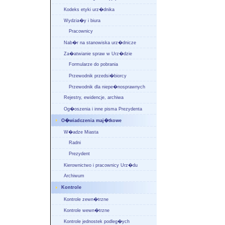
Kodeks etyki urz�dnika
Wydzia�y i biura
Pracownicy
Nab�r na stanowiska urz�dnicze
Za�atwianie spraw w Urz�dzie
Formularze do pobrania
Przewodnik przedsi�biorcy
Przewodnik dla niepe�nosprawnych
Rejestry, ewidencje, archiwa
Og�oszenia i inne pisma Prezydenta
O�wiadczenia maj�tkowe
W�adze Miasta
Radni
Prezydent
Kierownictwo i pracownicy Urz�du
Archiwum
Kontrole
Kontrole zewn�trzne
Kontrole wewn�trzne
Kontrole jednostek podleg�ych